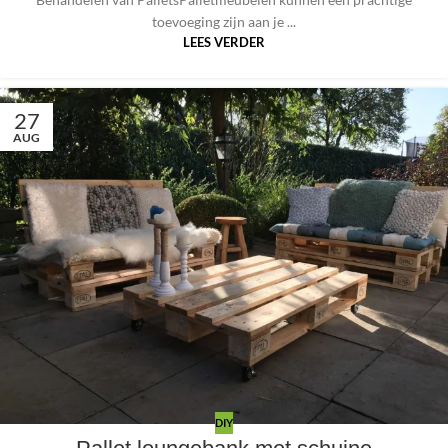
toevoeging zijn aan je ...
LEES VERDER
27
AUG
DIY