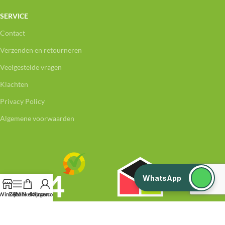
SERVICE
Contact
Verzenden en retourneren
Veelgestelde vragen
Klachten
Privacy Policy
Algemene voorwaarden
WhatsApp
Winkel
Zijbalk
Winkelwagen
Mijn account