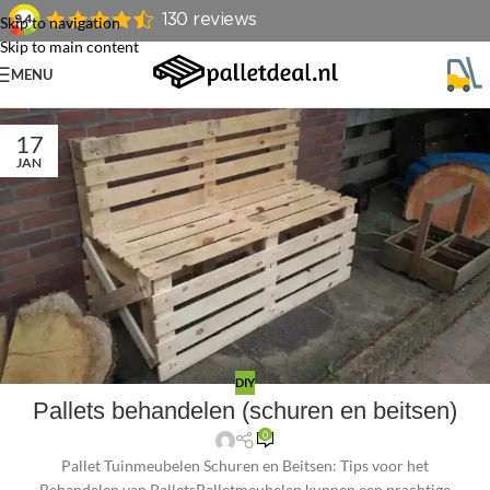
Skip to navigation
Skip to main content
MENU
17
JAN
DIY
Pallets behandelen (schuren en beitsen)
0
Pallet Tuinmeubelen Schuren en Beitsen: Tips voor het
Behandelen van PalletsPalletmeubelen kunnen een prachtige