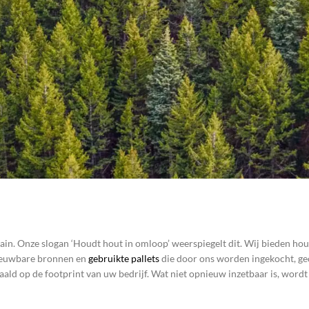
hain. Onze slogan ‘Houdt hout in omloop’ weerspiegelt dit. Wij bieden hout
nieuwbare bronnen en
gebruikte pallets
die door ons worden ingekocht, ge
ald op de footprint van uw bedrijf. Wat niet opnieuw inzetbaar is, wordt 