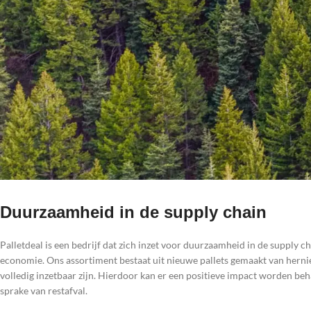
Duurzaamheid in de supply chain
Palletdeal is een bedrijf dat zich inzet voor duurzaamheid in de supply c
economie. Ons assortiment bestaat uit nieuwe pallets gemaakt van her
volledig inzetbaar zijn. Hierdoor kan er een positieve impact worden beha
sprake van restafval.