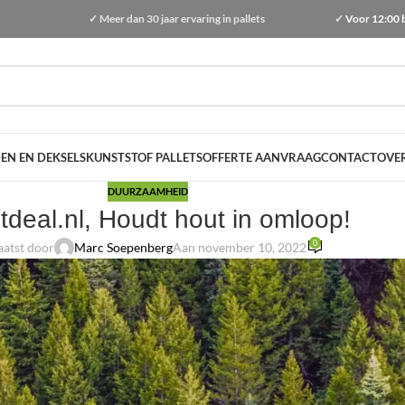
✓
Meer dan
30 jaar ervaring
in pallets
✓
Voor 12:00 
EN EN DEKSELS
KUNSTSTOF PALLETS
OFFERTE AANVRAAG
CONTACT
OVE
DUURZAAMHEID
etdeal.nl, Houdt hout in omloop!
0
aatst door
Marc Soepenberg
Aan november 10, 2022