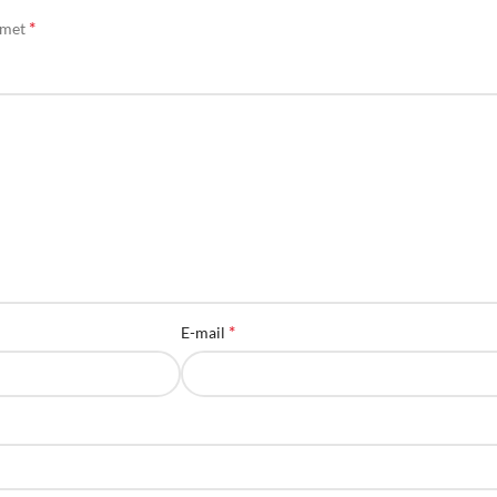
*
d met
*
E-mail