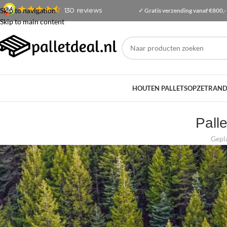
Skip to navigation
✓ Gratis
verzending
vanaf €800,-
Skip to main content
HOUTEN PALLETS
OPZETRAND
Pall
Gepl