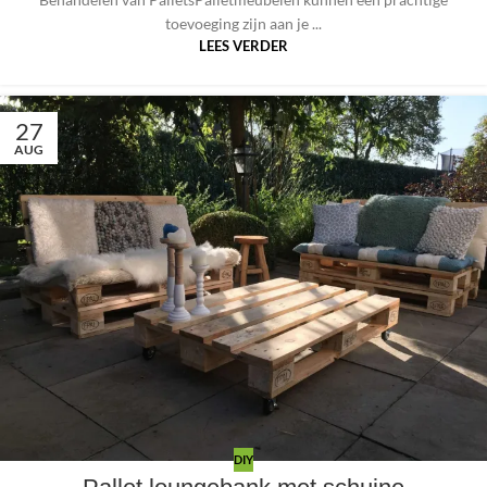
toevoeging zijn aan je ...
LEES VERDER
27
AUG
DIY