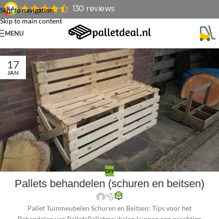
Skip to navigation
Skip to main content
MENU
17
JAN
DIY
Pallets behandelen (schuren en beitsen)
0
Pallet Tuinmeubelen Schuren en Beitsen: Tips voor het
Behandelen van PalletsPalletmeubelen kunnen een prachtige