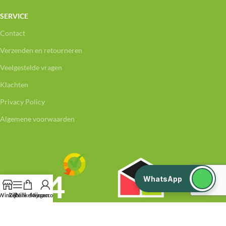
SERVICE
Contact
Verzenden en retourneren
Veelgestelde vragen
Klachten
Privacy Policy
Algemene voorwaarden
WhatsApp
Winkel
Zijbalk
Winkelwagen
Mijn account