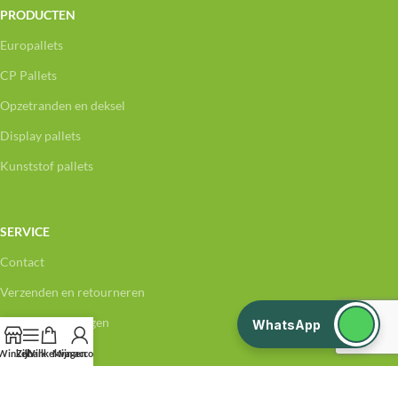
PRODUCTEN
Europallets
CP Pallets
Opzetranden en deksel
Display pallets
Kunststof pallets
SERVICE
Contact
Verzenden en retourneren
Veelgestelde vragen
WhatsApp
Klachten
Winkel
Zijbalk
Winkelwagen
Mijn account
Privacy Policy