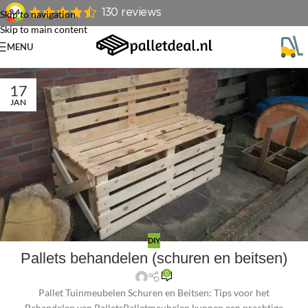
Skip to navigation
Skip to main content
MENU
17
JAN
DIY
Pallets behandelen (schuren en beitsen)
0
Pallet Tuinmeubelen Schuren en Beitsen: Tips voor het
Behandelen van PalletsPalletmeubelen kunnen een prachtige