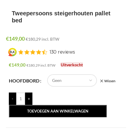
Tweepersoons steigerhouten pallet
bed
€
149,00
€
180,29
incl. BTW
€
149,00
Uitverkocht
€
180,29
incl. BTW
HOOFDBORD
Wissen
-
+
TOEVOEGEN AAN WINKELWAGEN