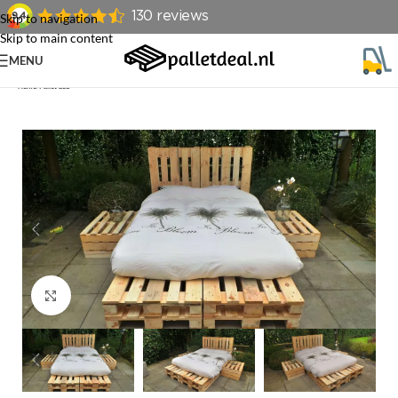
Skip to navigation
Skip to main content
MENU
Home
/
Pallet bed
Klik om te vergroten