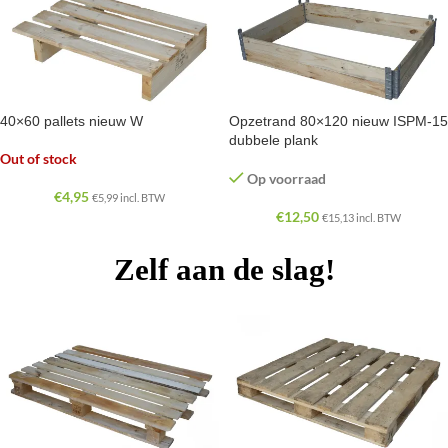
40×60 pallets nieuw W
Opzetrand 80×120 nieuw ISPM-15
dubbele plank
Out of stock
Op voorraad
€
4,95
€
5,99
incl. BTW
€
12,50
€
15,13
incl. BTW
Zelf aan de slag!