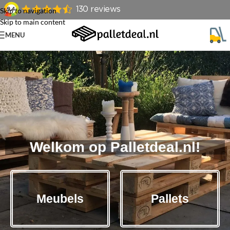
Skip to navigation
Skip to main content
MENU
Welkom op Palletdeal.nl!
Meubels
Pallets