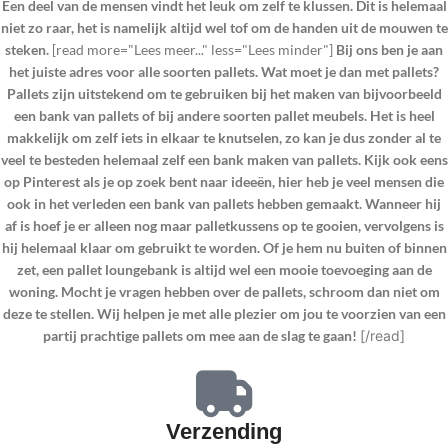
Een deel van de mensen vindt het leuk om zelf te klussen. Dit is helemaal
niet zo raar, het is namelijk altijd wel tof om de handen uit de mouwen te
steken.
[read more="Lees meer..." less="Lees minder"]
Bij ons ben je aan
het juiste adres voor alle soorten pallets. Wat moet je dan met pallets?
Pallets zijn uitstekend om te gebruiken bij het maken van bijvoorbeeld
een bank van pallets of bij andere soorten pallet meubels. Het is heel
makkelijk om zelf iets in elkaar te knutselen, zo kan je dus zonder al te
veel te besteden helemaal zelf een bank maken van pallets. Kijk ook eens
op Pinterest als je op zoek bent naar ideeën, hier heb je veel mensen die
ook in het verleden een bank van pallets hebben gemaakt. Wanneer hij
af is hoef je er alleen nog maar palletkussens op te gooien, vervolgens is
hij helemaal klaar om gebruikt te worden. Of je hem nu buiten of binnen
zet, een pallet loungebank is altijd wel een mooie toevoeging aan de
woning. Mocht je vragen hebben over de pallets, schroom dan niet om
deze te stellen. Wij helpen je met alle plezier om jou te voorzien van een
partij prachtige pallets om mee aan de slag te gaan!
[/read]
Verzending