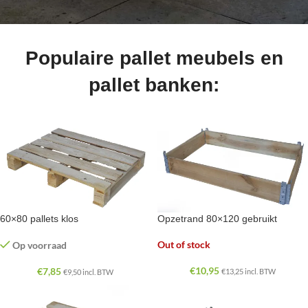
Populaire pallet meubels en
pallet banken:
60×80 pallets klos
Opzetrand 80×120 gebruikt
Out of stock
Op voorraad
€
10,95
€
7,85
€
13,25
incl. BTW
€
9,50
incl. BTW