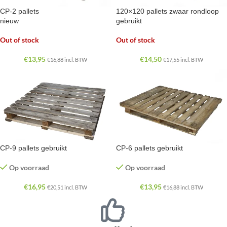
CP-2 pallets
120×120 pallets zwaar rondloop
nieuw
gebruikt
Out of stock
Out of stock
€
13,95
€
14,50
€
16,88
incl. BTW
€
17,55
incl. BTW
CP-9 pallets gebruikt
CP-6 pallets gebruikt
Op voorraad
Op voorraad
€
16,95
€
13,95
€
20,51
incl. BTW
€
16,88
incl. BTW