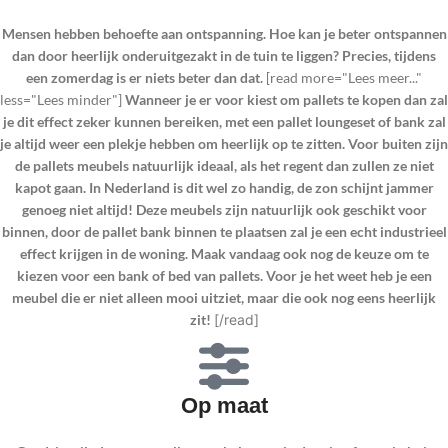
Mensen hebben behoefte aan ontspanning. Hoe kan je beter ontspannen
dan door heerlijk onderuitgezakt in de tuin te liggen? Precies, tijdens
een zomerdag is er niets beter dan dat.
[read more="Lees meer..."
less="Lees minder"]
Wanneer je er voor kiest om pallets te kopen dan zal
je dit effect zeker kunnen bereiken, met een pallet loungeset of bank zal
je altijd weer een plekje hebben om heerlijk op te zitten. Voor buiten zijn
de pallets meubels natuurlijk ideaal, als het regent dan zullen ze niet
kapot gaan. In Nederland is dit wel zo handig, de zon schijnt jammer
genoeg niet altijd! Deze meubels zijn natuurlijk ook geschikt voor
binnen, door de pallet bank binnen te plaatsen zal je een echt industrieel
effect krijgen in de woning. Maak vandaag ook nog de keuze om te
kiezen voor een bank of bed van pallets. Voor je het weet heb je een
meubel die er niet alleen mooi uitziet, maar die ook nog eens heerlijk
zit!
[/read]
Op maat