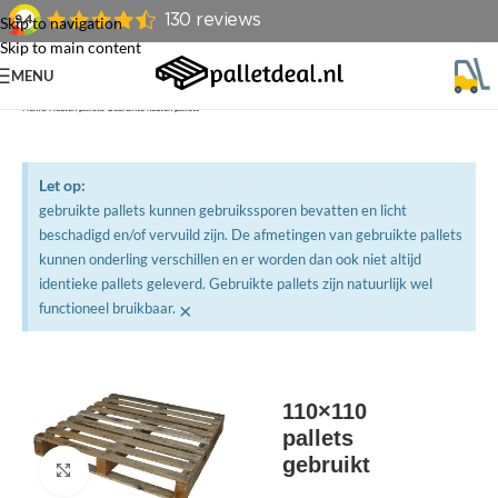
Skip to navigation
Skip to main content
MENU
Home
/
Houten pallets
/
Gebruikte houten pallets
Let op:
gebruikte pallets kunnen gebruikssporen bevatten en licht
beschadigd en/of vervuild zijn. De afmetingen van gebruikte pallets
kunnen onderling verschillen en er worden dan ook niet altijd
identieke pallets geleverd. Gebruikte pallets zijn natuurlijk wel
×
functioneel bruikbaar.
110×110
pallets
gebruikt
Klik om te vergroten