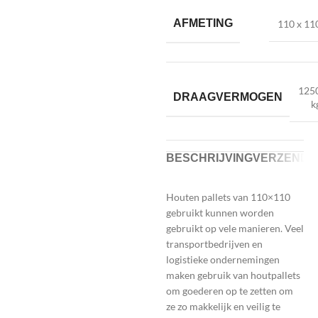
AFMETING
110 x 11
125
DRAAGVERMOGEN
k
BESCHRIJVING
VERZENDE
Houten pallets van 110×110
gebruikt kunnen worden
gebruikt op vele manieren. Veel
transportbedrijven en
logistieke ondernemingen
maken gebruik van houtpallets
om goederen op te zetten om
ze zo makkelijk en veilig te