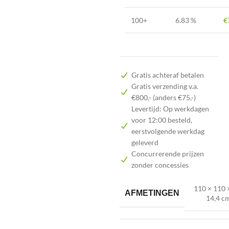
100+
6.83 %
€
Gratis achteraf betalen
Gratis verzending v.a.
€800,- (anders €75,-)
Levertijd: Op werkdagen
voor 12:00 besteld,
eerstvolgende werkdag
geleverd
Concurrerende prijzen
zonder concessies
110 × 110 
AFMETINGEN
14,4 c