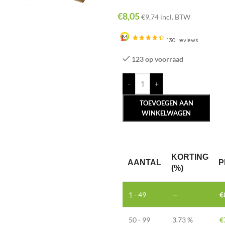
€
8,05
€
9,74
incl. BTW
123 op voorraad
-
+
TOEVOEGEN AAN
WINKELWAGEN
KORTING
AANTAL
P
(%)
1 - 49
—
€
50 - 99
3.73 %
€