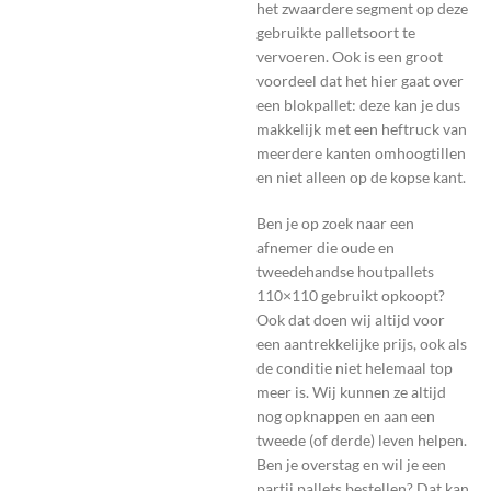
het zwaardere segment op deze
gebruikte palletsoort te
vervoeren. Ook is een groot
voordeel dat het hier gaat over
een blokpallet: deze kan je dus
makkelijk met een heftruck van
meerdere kanten omhoogtillen
en niet alleen op de kopse kant.
Ben je op zoek naar een
afnemer die oude en
tweedehandse houtpallets
110×110 gebruikt opkoopt?
Ook dat doen wij altijd voor
een aantrekkelijke prijs, ook als
de conditie niet helemaal top
meer is. Wij kunnen ze altijd
nog opknappen en aan een
tweede (of derde) leven helpen.
Ben je overstag en wil je een
partij pallets bestellen? Dat kan