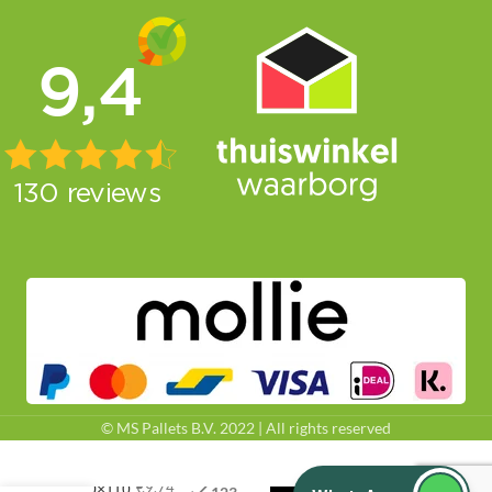
© MS Pallets B.V. 2022 | All rights reserved
€
8,05
€
9,74
110×110