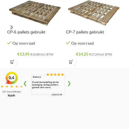
CP-6 pallets gebruikt
CP-7 pallets gebruikt
60
Op voorraad
Op voorraad
€
13,95
€
14,25
€
16,88
incl. BTW
€
17,24
incl. BTW