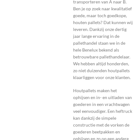
transporteren van A naar B.
Ben je op zoek naar kwalitatief
goede, maar toch goedkope,
houten pallets? Dat kunnen wij
leveren. Dankzij onze dertig
jaar lange ervaring in de
pallethandel staan we in de
hele Benelux bekend als
betrouwbare pallethandelaar.
We hebben altijd honderden,
zo niet duizenden houtpallets
klaarliggen voor onze klanten.
Houtpallets maken het
ophijsen en in- en uitladen van
goederen in een vrachtwagen
veel eenvoudiger. Een heftruck
kan dankzij de simpele
constructie met de vorken de
goederen beetpakken en
ophijsen en zo op een andere