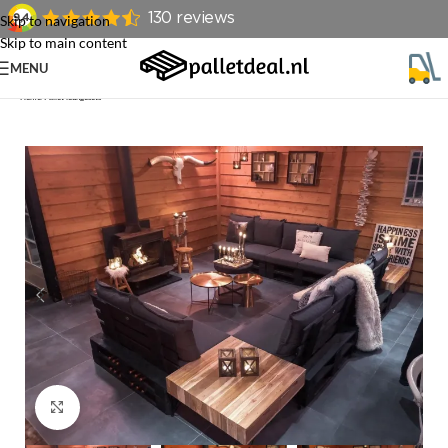
Skip to navigation
Skip to main content
MENU
Home
/
Pallet loungesets
Klik om te vergroten