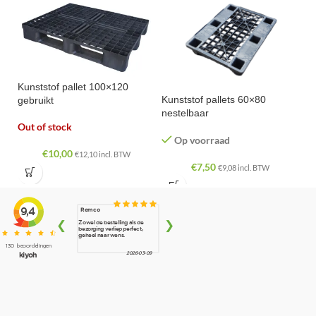
Kunststof pallet 100×120
Kunststof pallets 60×80
gebruikt
nestelbaar
Out of stock
Op voorraad
€
10,00
€
12,10
incl. BTW
€
7,50
€
9,08
incl. BTW