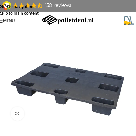
Skip to navigation
Skip to main content
MENU
Home
/
Kunststof pallets
Klik om te vergroten