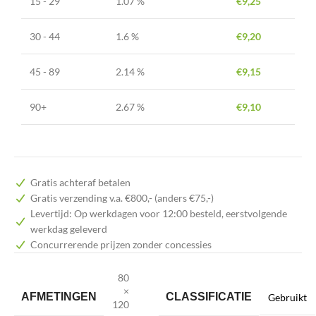
15 - 29
1.07 %
€
9,25
30 - 44
1.6 %
€
9,20
45 - 89
2.14 %
€
9,15
90+
2.67 %
€
9,10
Gratis achteraf betalen
Gratis verzending v.a. €800,- (anders €75,-)
Levertijd: Op werkdagen voor 12:00 besteld, eerstvolgende
werkdag geleverd
Concurrerende prijzen zonder concessies
80
×
AFMETINGEN
CLASSIFICATIE
Gebruikt
120