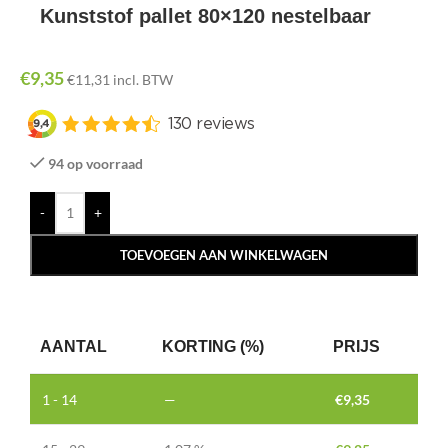
Kunststof pallet 80×120 nestelbaar
€
9,35
€
11,31
incl. BTW
94 op voorraad
-
+
TOEVOEGEN AAN WINKELWAGEN
AANTAL
KORTING (%)
PRIJS
1 - 14
—
€
9,35