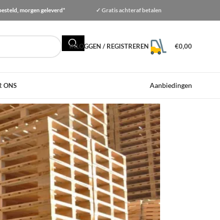
besteld, morgen geleverd*
✓ Gratis
achteraf betalen
INLOGGEN / REGISTREREN
€
0,00
Aanbiedingen
R ONS